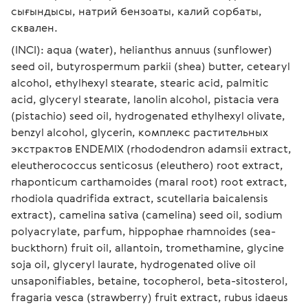
сығындысы, натрий бензоаты, калий сорбаты, 
сквален. 
(INCI): aqua (water), helianthus annuus (sunflower) 
seed oil, butyrospermum parkii (shea) butter, cetearyl 
alcohol, ethylhexyl stearate, stearic acid, palmitic 
acid, glyceryl stearate, lanolin alcohol, pistacia vera 
(pistachio) seed oil, hydrogenated ethylhexyl olivate, 
benzyl alcohol, glycerin, комплекс растительных 
экстрактов ENDEMIX (rhododendron adamsii extract, 
eleutherococcus senticosus (eleuthero) root extract, 
rhaponticum carthamoides (maral root) root extract, 
rhodiola quadrifida extract, scutellaria baicalensis 
extract), camelina sativa (camelina) seed oil, sodium 
polyacrylate, parfum, hippophae rhamnoides (sea-
buckthorn) fruit oil, allantoin, tromethamine, glycine 
soja oil, glyceryl laurate, hydrogenated olive oil 
unsaponifiables, betaine, tocopherol, beta-sitosterol, 
fragaria vesca (strawberry) fruit extract, rubus idaeus 