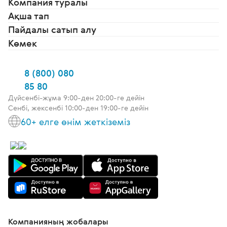
Компания туралы
Ақша тап
Пайдалы сатып алу
Көмек
8 (800) 080
85 80
Дүйсенбі-жұма 9:00-ден 20:00-ге дейін
Сенбі, жексенбі 10:00-ден 19:00-ге дейін
60+ елге өнім жеткіземіз
Компанияның жобалары