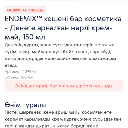
ӨНДІРІСТЕН АЛЫНДЫ
ENDEMIX™ кешені бар косметика
- Денеге арналған нәрлі крем-
май, 150 мл
Дененің құрғақ және сусызданған терісіне толық
күтім: эфир майлары күні бойы терең нәрлейді,
ылғалдандырады және жайлылықпен қамтамасыз
етеді.
Артикул:
409978
Объем: 150 мл
Өкінішке орай, бұл өнім өндірістен алынды.
Өнім туралы
Пісте, шырғанақ және арыш майы қосылған өте 
керемет құрылымды крем құрғақ және сусызданған 
теріні жандандыратын ылғал береді және 