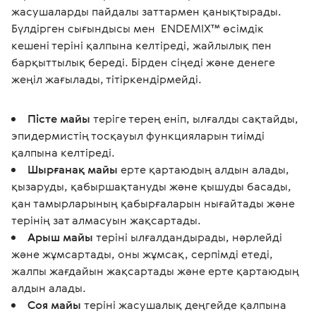
жасушаларды пайдалы заттармен қанықтырады. 
Бүлдірген сығындысы мен  ENDEMIX™ өсімдік 
кешені теріні қалпына келтіреді, жайлылық пен 
барқыттылық береді. Бірден сіңеді және денеге 
жеңіл жағылады, тітіркендірмейді.
Пісте майы
теріге терең еніп, ылғалды сақтайды,
эпидермистің тосқауыл функцияларын тиімді
қалпына келтіреді.
Шырғанақ майы
ерте қартаюдың алдын алады,
қызаруды, қабыршақтануды және қышуды басады,
қан тамырларының қабырғаларын нығайтады және
терінің зат алмасуын жақсартады.
Арыш майы
теріні ылғалдандырады, нәрлейді
және жұмсартады, оны жұмсақ, серпімді етеді,
жалпы жағдайын жақсартады және ерте қартаюдың
алдын алады.
Соя майы
теріні жасушалық деңгейде қалпына