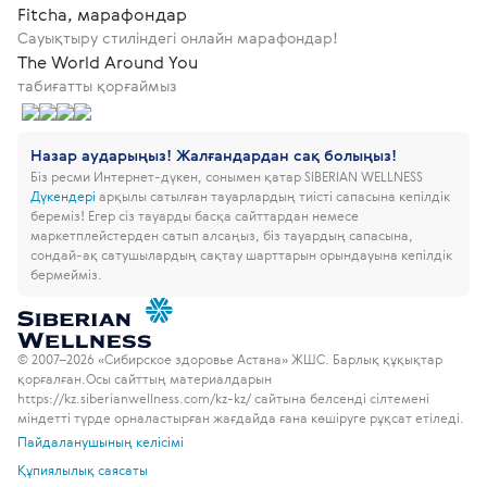
Fitcha, марафондар
Сауықтыру стиліндегі онлайн марафондар!
The World Around You
табиғатты қорғаймыз
Назар аударыңыз! Жалғандардан сақ болыңыз!
Біз ресми Интернет-дүкен, сонымен қатар SIBERIAN WELLNESS
Дүкендері
арқылы сатылған тауарлардың тиісті сапасына кепілдік
береміз!
Егер сіз тауарды басқа сайттардан немесе
маркетплейстерден сатып алсаңыз, біз тауардың сапасына,
сондай-ақ сатушылардың сақтау шарттарын орындауына кепілдік
бермейміз.
© 2007–2026 «Сибирское здоровье Астана» ЖШС. Барлық құқықтар
қорғалған.
Осы сайттың материалдарын
https://kz.siberianwellness.com/kz-kz/ сайтына белсенді сілтемені
міндетті түрде орналастырған жағдайда ғана көшіруге рұқсат етіледі.
Пайдаланушының келісімі
Құпиялылық саясаты