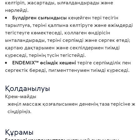
келтіріп, жасартады, ылғалдандырады және
нәрлейді.
Бүлдірген сығындысы
кеңейген тері тесігін
тарылтуға, теріні қалпына келтіруге және әжімдерді
тегістеуге көмектеседі, коллаген өндірісін
ынталандырады, теріні серпімді және сергек етеді;
қартаю дақтарымен және секпілдермен тиімді
күреседі, терінің түсін тегістейді.
ENDEMIX™ өсімдік кешені
теріге серпімділік пен
сергектік береді, пигменттенумен тиімді күреседі.
Қолданылуы
Крем-майды

  жеңіл массаж қозғалысымен дененің таза терісіне жағыңыз, толық

  сіңдіріңіз. 
Құрамы