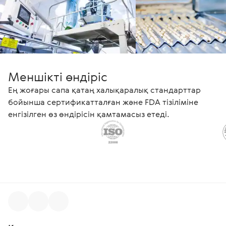
Меншікті өндіріс
Ең жоғары сапа қатаң халықаралық стандарттар
бойынша сертификатталған және FDA тізіліміне
енгізілген өз өндірісін қамтамасыз етеді.