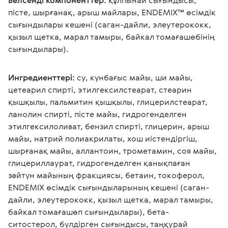
Белсенді компоненттер:
 құлпынай сығындысы, 
пісте, шырғанақ, арыш майлары, ENDEMIX™ өсімдік 
сығындылары кешені (саган-дайли, элеутерококк, 
қызыл щетка, марал тамыры, байкал томағашөбінің 
сығындылары).  
Ингредиенттері:
су, күнбағыс майы, ши майы, 
цетеарил спирті, этилгексилстеарат, стеарин 
қышқылы, пальмитин қышқылы, глицерилстеарат, 
ланолин спирті, пісте майы, гидрогенделген 
этилгексилоливат, бензил спирті, глицерин, арыш 
майы, натрий полиакрилаты, хош иістендіргіш, 
шырғанақ майы, аллантоин, трометамин, соя майы, 
глицериллаурат, гидрогенделген қанықпаған 
зәйтүн майының фракциясы, бетаин, токоферол, 
ENDEMIX өсімдік сығындыларының кешені (саган-
дайли, элеутерококк, қызыл щетка, марал тамыры, 
байкал томағашөп сығындылары), бета-
ситостерол, бүлдірген сығындысы, таңқурай 