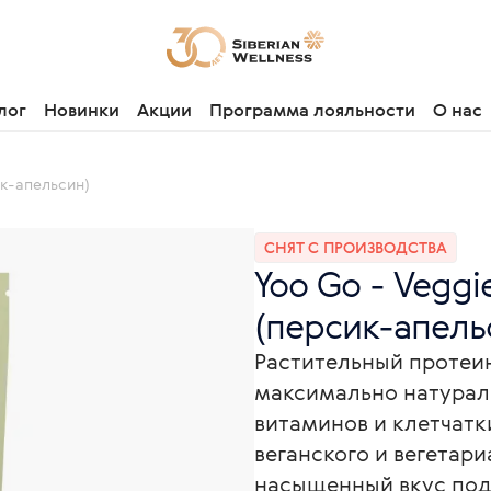
лог
Новинки
Акции
Программа лояльности
О нас
ик-апельсин)
СНЯТ С ПРОИЗВОДСТВА
Yoo Gо - Veggi
(персик-апельс
Растительный протеин
максимально натурал
витаминов и клетчатк
веганского и вегетар
насыщенный вкус под