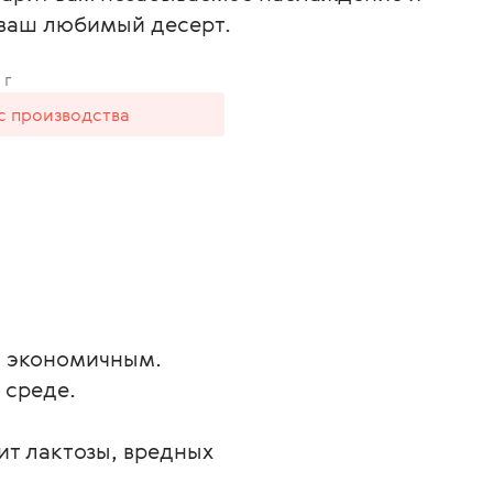
 ваш любимый десерт.
 г
 с производства
и экономичным.
 среде.
ит лактозы, вредных