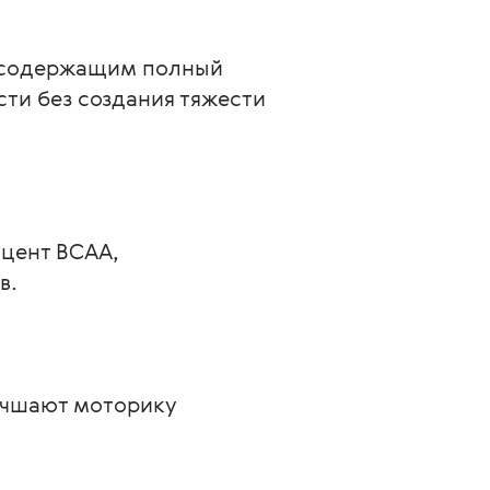
 содержащим полный 
ти без создания тяжести 
цент ВСАА, 
в.
учшают моторику 