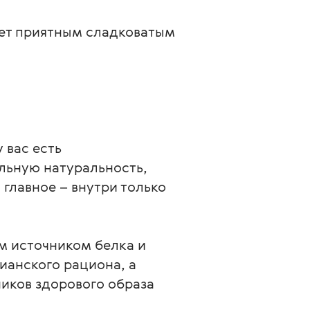
ает приятным сладковатым
вас есть 
льную натуральность, 
главное – внутри только 
м источником белка и 
анского рациона, а 
иков здорового образа 