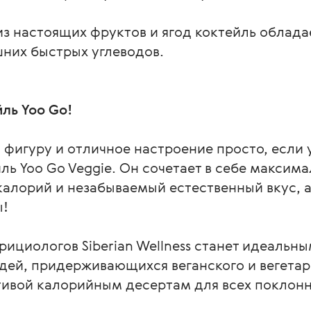
из настоящих фруктов и ягод коктейль облад
шних быстрых углеводов.
ль Yoo Go!
игуру и отличное настроение просто, если у 
ь Yoo Go Veggie. Он сочетает в себе максима
алорий и незабываемый естественный вкус, а 
ы!
рициологов Siberian Wellness станет идеальны
ей, придерживающихся веганского и вегетари
тивой калорийным десертам для всех поклонн