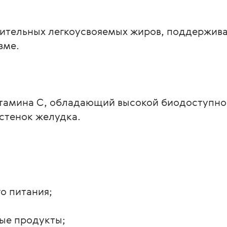
тительных легкоусвояемых жиров, поддержи
зме.
тамина С, обладающий высокой биодоступност
стенок желудка.
го питания;
ные продукты;