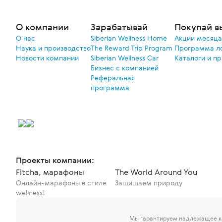
О компании
Зарабатывай
Покупай в
О нас
Siberian Wellness Home
Акции меcяца
Наука и производство
The Reward Trip Program
Программа л
Новости компании
Siberian Wellness Car
Каталоги и п
Бизнес с компанией
Реферальная
программа
Проекты компании:
Fitcha, марафоны
The World Around You
Онлайн-марафоны в стиле
Защищаем природу
wellness!
Мы гарантируем надлежащее ка