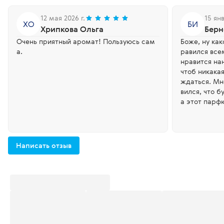
12 мая 2026 г.
15 янв
ХО
БИ
Хрипкова Ольга
Берн
Очень приятный аромат! Пользуюсь сам
Боже, ну ка
а.
равился все
нравится на
чтоб никака
ждаться. Мн
вился, что б
а этот парф
ь рядом с н
заиграл нов
ет силой, м
енностью - 
Написать отзыв