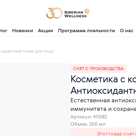
лог
Новинки
Акции
Программа лояльности
О нас
сидантный тоник для лица
СНЯТ С ПРОИЗВОДСТВА
Косметика с 
Антиоксидантн
Естественная антиок
иммунитета и сохран
Артикул:
411582
Объем: 200 мл
Этот товар снят