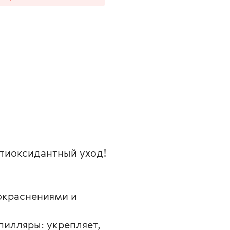
нтиоксидантный уход!
покраснениями и 
пилляры: укрепляет, 