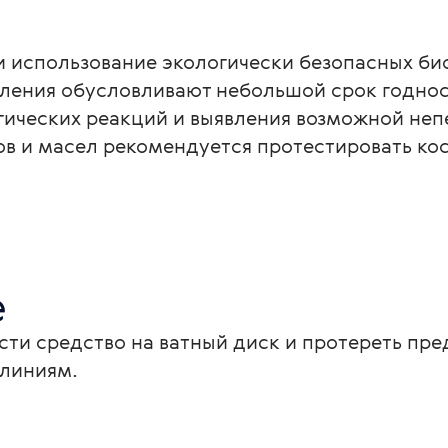
и использование экологически безопасных би
ления обусловливают небольшой срок годност
гических реакций и выявления возможной не
ов и масел рекомендуется протестировать ко
е
сти средство на ватный диск и протереть пр
 линиям.