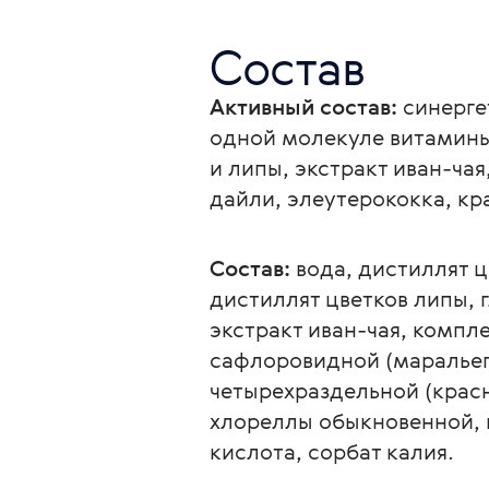
Состав
Активный состав:
синерге
одной молекуле витамины
и липы, экстракт иван-ча
дайли, элеутерококка, кр
Состав:
вода, дистиллят ц
дистиллят цветков липы, 
экстракт иван-чая, компл
сафлоровидной (маральег
четырехраздельной (красн
хлореллы обыкновенной, 
кислота, сорбат калия. 