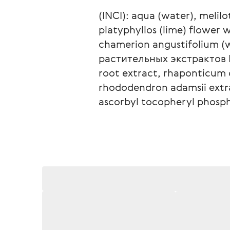
(INCI): 
аqua (water), melilot
platyphyllos (lime) flower w
сhamerion angustifolium (w
растительных экстрактов EN
root extract, rhaponticum c
rhododendron adamsii extrac
ascorbyl tocopheryl phosph