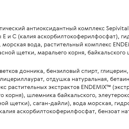
тический антиоксидантный комплекс Sepivita
 Е и С (калия аскорбилтокоферилфосфат), ги
я, морская вода, растительный комплекс ENDE
асной щетки, маральего корня, байкальского 
ветков донника, бензиловый спирт, глицерин,
глицериллаурат, отдушка натуральная, бетаин
екс растительных экстрактов ENDEMIX™ (экстр
о корня), шлемника байкальского, элеутерок
ой щетки), саган-дайли), вода морская, гидро
калия аскорбилтокоферилфосфат, бензоат нат