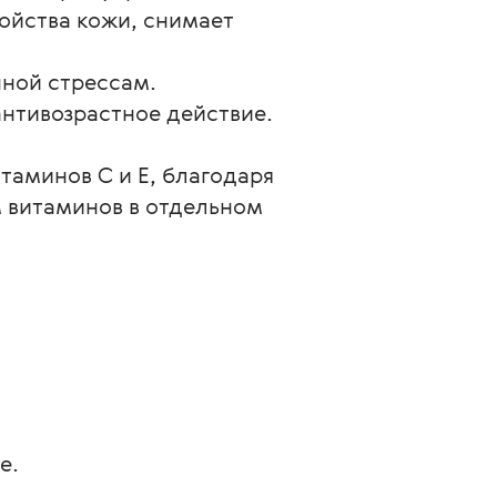
йства кожи, снимает 
ной стрессам. 
антивозрастное действие.
таминов С и Е, благодаря 
м витаминов в отдельном 
е.