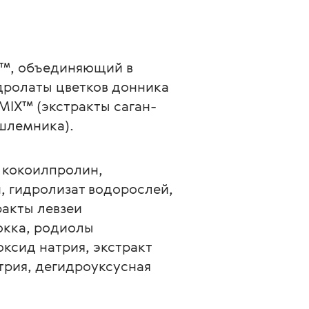
l™, объединяющий в 
дролаты цветков донника 
MIX™ (экстракты саган-
шлемника). 
 кокоилпролин, 
, гидролизат водорослей, 
акты левзеи 
окка, родиолы 
ксид натрия, экстракт 
рия, дегидроуксусная 