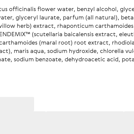
us officinalis flower water, benzyl alcohol, glycer
ater, glyceryl laurate, parfum (all natural), beta
illow herb) extract, rhaponticum carthamoides
DEMIX™ (scutellaria baicalensis extract, eleut
arthamoides (maral root) root extract, rhodiola
t), maris aqua, sodium hydroxide, chlorella vul
ate, sodium benzoate, dehydroacetic acid, pota