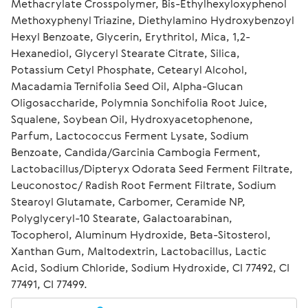
Methacrylate Crosspolymer, Bis-Ethylhexyloxyphenol 
Methoxyphenyl Triazine, Diethylamino Hydroxybenzoyl 
Hexyl Benzoate, Glycerin, Erythritol, Mica, 1,2-
Hexanediol, Glyceryl Stearate Citrate, Silica, 
Potassium Cetyl Phosphate, Cetearyl Alcohol, 
Macadamia Ternifolia Seed Oil, Alpha-Glucan 
Oligosaccharide, Polymnia Sonchifolia Root Juice, 
Squalene, Soybean Oil, Hydroxyacetophenone, 
Parfum, Lactococcus Ferment Lysate, Sodium 
Benzoate, Candida/Garcinia Cambogia Ferment, 
Lactobacillus/Dipteryx Odorata Seed Ferment Filtrate, 
Leuconostoc/ Radish Root Ferment Filtrate, Sodium 
Stearoyl Glutamate, Carbomer, Ceramide NP, 
Polyglyceryl-10 Stearate, Galactoarabinan, 
Tocopherol, Aluminum Hydroxide, Beta-Sitosterol, 
Xanthan Gum, Maltodextrin, Lactobacillus, Lactic 
Acid, Sodium Chloride, Sodium Hydroxide, CI 77492, CI 
77491, CI 77499. 