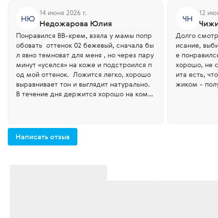
14 июня 2026 г.
12 июн
НЮ
ЧН
Недожарова Юлия
Чижи
Понравился BB-крем, взяла у мамы попр
Долго смотр
обовать оттенок 02 бежевый, сначала бы
исание, выб
л явно темноват для меня , но через пару
е понравился
минут «уселся» на коже и подстроился п
хорошо, не 
од мой оттенок. Ложится легко, хорошо
ита есть, чт
выравнивает тон и выглядит натурально.
жиком - полу
В течение дня держится хорошо на комб
инированной коже , не скатывается . Оче
нь впечатлил бб - крем , возьму теперь и
себе такой !
Написать отзыв