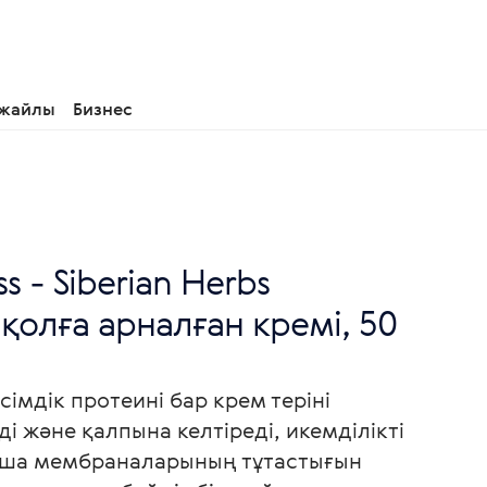
 жайлы
Бизнес
ss - Siberian Herbs
қолға арналған кремі, 50
імдік протеині бар крем теріні
і және қалпына келтіреді, икемділікті
уша мембраналарының тұтастығын