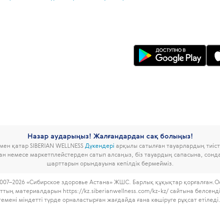
Назар аударыңыз! Жалғандардан сақ болыңыз!
ымен қатар SIBERIAN WELLNESS
Дүкендері
арқылы сатылған тауарлардың тиісті
дан немесе маркетплейстерден сатып алсаңыз, біз тауардың сапасына, сон
шарттарын орындауына кепілдік бермейміз.
007–2026 «Сибирское здоровье Астана» ЖШС. Барлық құқықтар қорғалған.
О
ттың материалдарын https://kz.siberianwellness.com/kz-kz/ сайтына белсенд
темені міндетті түрде орналастырған жағдайда ғана көшіруге рұқсат етіледі