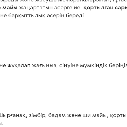
р майы
 жаңартатын әсерге ие; 
қортылған сары
не барқыттылық әсерін береді.
іне жұқалап жағыңыз, сіңуіне мүмкіндік беріңіз
Шырғанақ, зімбір, бадам және ши майы, қортыл
ы.