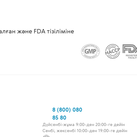
ған және FDA тізіліміне
8 (800) 080
85 80
Дүйсенбі-жұма 9:00-ден 20:00-ге дейін
Сенбі, жексенбі 10:00-ден 19:00-ге дейін