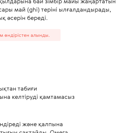
қылдарына бай зімбір майы жаңартатын
сары май (ghi) теріні ылғалдандырады,
қ әсерін береді.
ім өндірістен алынды.
ықтан табиғи 
на келтіруді қамтамасыз 
ндіреді және қалпына 
тығын сақтайды. Омега 