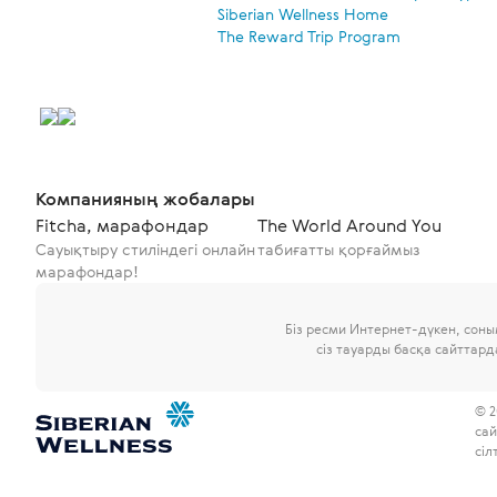
Siberian Wellness Home
The Reward Trip Program
Компанияның жобалары
Fitcha, марафондар
The World Around You
Сауықтыру стиліндегі онлайн
табиғатты қорғаймыз
марафондар!
Біз ресми Интернет-дүкен, сон
сіз тауарды басқа сайттар
© 2
сай
сіл