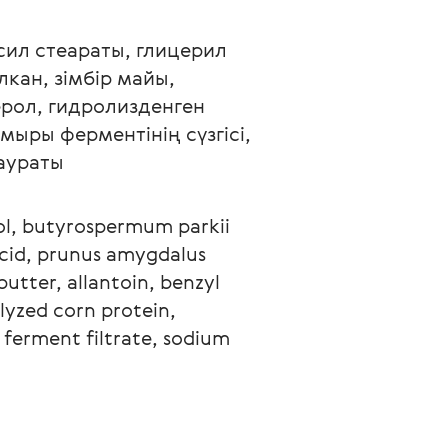
сил стеараты, глицерил 
кан, зімбір майы, 
рол, гидролизденген 
мыры ферментінің сүзгісі, 
аураты
hol, butyrospermum parkii 
 acid, prunus amygdalus 
butter, allantoin, benzyl 
lyzed corn protein, 
ferment filtrate, sodium 