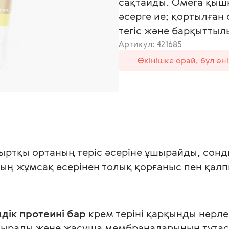
сақтайды. Омега қыш
әсерге ие; қортылған 
тегіс және барқыттылы
Артикул:
421685
Өкінішке орай, бұл өн
сыртқы ортаның теріс әсеріне ұшырайды, сонд
ң жұмсақ әсерінен толық қорғаныс пен қалпы
дік протеині бар
 крем теріні қарқынды нәрле
рттырады және жасуша мембраналарының тұтас