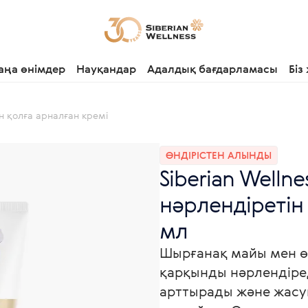
аңа өнімдер
Науқандар
Адалдық бағдарламасы
Біз
тін қолға арналған кремі
ӨНДІРІСТЕН АЛЫНДЫ
Siberian Wellne
нәрлендіретін 
мл
Шырғанақ майы мен өс
қарқынды нәрлендіред
арттырады және жас