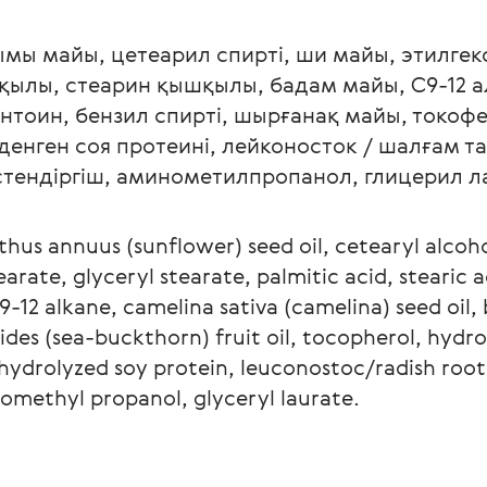
қымы майы, цетеарил спирті, ши майы, этилгек
ылы, стеарин қышқылы, бадам майы, С9-12 ал
нтоин, бензил спирті, шырғанақ майы, токофе
денген соя протеині, лейконосток / шалғам та
стендіргіш, аминометилпропанол, глицерил л
nthus annuus (sunflower) seed oil, cetearyl alco
earate, glyceryl stearate, palmitic acid, stearic
9-12 alkane, camelina sativa (camelina) seed oil, 
es (sea-buckthorn) fruit oil, tocopherol, hydro
hydrolyzed soy protein, leuconostoc/radish root 
omethyl propanol, glyceryl laurate.