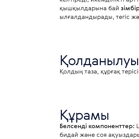
қышқылдарына бай 
зімбі
ылғалдандырады, тегіс жә
Қолданылуы
Қолдың таза, құрғақ теріс
Құрамы
Белсенді компоненттер:
 
бидай және соя ақуыздар