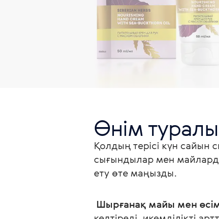
Өнім туралы
Қолдың терісі күн сайын 
сығындылар мен майларды
ету өте маңызды.
Шырғанақ майы мен өсім
келтіреді, икемділікті а