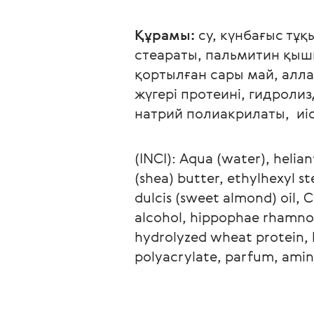
Құрамы:
 су, күнбағыс тұ
стеараты, пальмитин қышқ
қортылған сары май, алла
жүгері протеині, гидролиз
натрий полиакрилаты,  иі
(INCI): Aqua (water), helia
(shea) butter, ethylhexyl st
dulcis (sweet almond) oil, C
alcohol, hippophae rhamnoid
hydrolyzed wheat protein, 
polyacrylate, parfum, amin