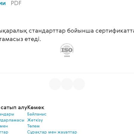
вии
PDF
ықаралық стандарттар бойынша сертификаттал
мтамасыз етеді.
сатып алу
Көмек
андары
Байланыс
ғдарламасы
Жеткізу
 мен
Төлем
ттар
Сұрақтар мен жауаптар