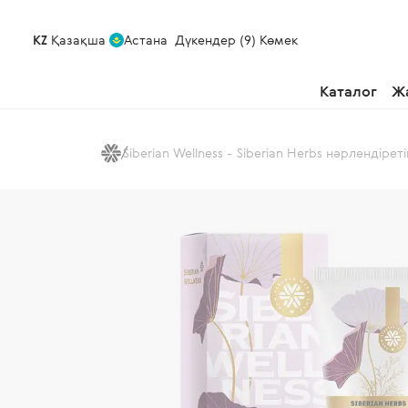
KZ
Қазақша
Астана
Дүкендер (9)
Көмек
Каталог
Ж
Siberian Wellness - Siberian Herbs нәрлендіре