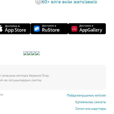
60+ елге өнім жеткіземіз
 сапасына кепілдік береміз!
Егер
дай-ақ сатушылардың сақтау
сы
Пайдаланушының келісімі
і
Құпиялылық саясаты
.
Сатып алу шарттары