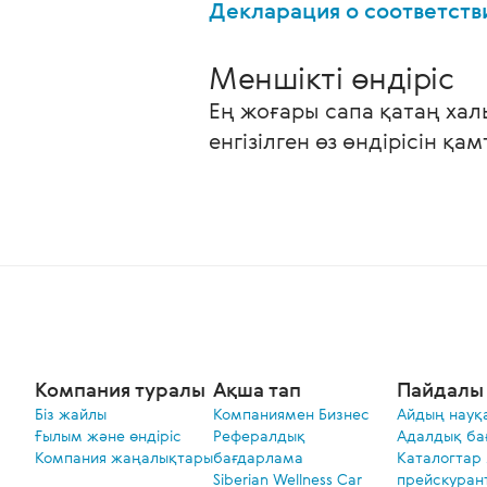
Декларация о соответст
Меншікті өндіріс
Ең жоғары сапа қатаң хал
енгізілген өз өндірісін қа
Компания туралы
Ақша тап
Пайдалы 
Біз жайлы
Компаниямен Бизнес
Айдың науқ
Ғылым және өндіріс
Рефералдық
Адалдық ба
Компания жаңалықтары
бағдарлама
Каталогтар
Siberian Wellness Car
прейскуран