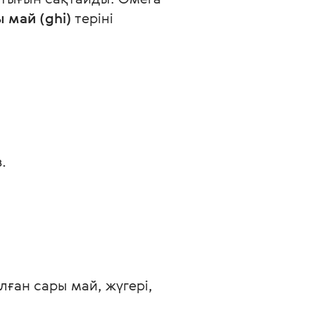
 май (ghi)
 теріні 
.
ған сары май, жүгері, 