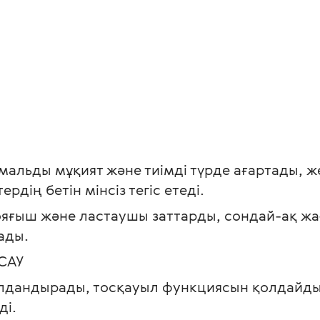
мальды мұқият және тиімді түрде ағартады, ж
рдің бетін мінсіз тегіс етеді.
Бояғыш және ластаушы заттарды, сондай-ақ жағ
ады.
САУ
дандырады, тосқауыл функциясын қолдайды, 
ді.