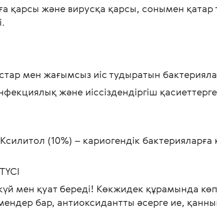
яға қарсы және вирусқа қарсы, сонымен қата
.
тар мен жағымсыз иіс тудыратын бактерияла
фекциялық және иіссіздендіргіш қасиеттерге
Ксилитол (10%) – кариогендік бактерияларға
ТҮСІ
үй мен қуат береді! Көкжидек құрамында көп
умендер бар, антиоксидантты әсерге ие, қан