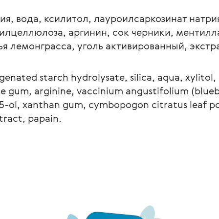
я, вода, ксилитол, лауроилсаркозинат натри
лцеллюлоза, аргинин, сок черники, ментилла
ья лемонграсса, уголь активированный, экстр
nated starch hydrolysate, silica, aqua, xylitol,
se gum, arginine, vaccinium angustifolium (bluebe
-ol, xanthan gum, cymbopogon citratus leaf po
tract, papain. 