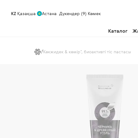
KZ
Қазақша
Астана
Дүкендер (9)
Көмек
Каталог
Ж
"Көкжидек & көмір", биоактивті тіс пастасы