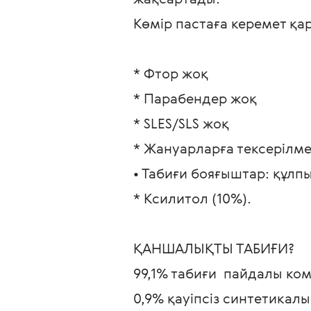
Көмір пастаға керемет қар
* Фтор жоқ
* Парабендер жоқ
* SLES/SLS жоқ
* Жануарларға тексерілме
• Табиғи бояғыштар: құл
* Ксилитол (10%).
ҚАНШАЛЫҚТЫ ТАБИҒИ?
99,1% табиғи  пайдалы ко
0,9% қауіпсіз синтетикал