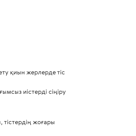
ету қиын жерлерде тіс 
ымсыз иістерді сіңіру 
тістердің жоғары 