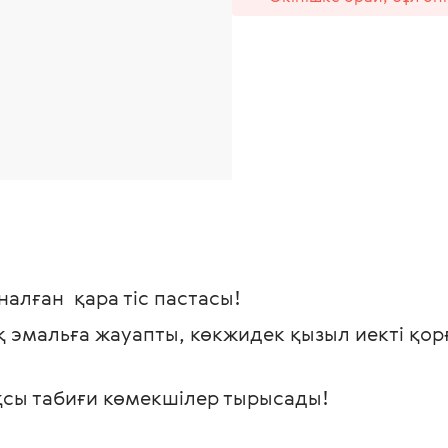
налған  қара тіс пастасы!
қ эмальға жауапты, көкжидек қызыл иекті қо
жақсы табиғи көмекшілер тырысады!