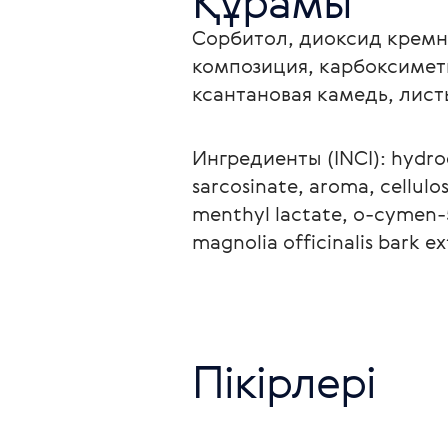
Құрамы
Сорбитол, диоксид кремни
композиция, карбоксимети
ксантановая камедь, лист
Ингредиенты (INCI): hydroge
sarcosinate, aroma, cellulo
menthyl lactate, o-cymen-5
magnolia officinalis bark ex
Пікірлері