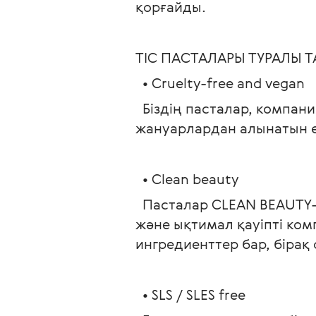
қорғайды.
ТІС ПАСТАЛАРЫ ТУРАЛЫ ТА
  • Cruelty-free and vegan
  Біздің пасталар, компа
жануарлардан алынатын ө
  • Clean beauty
  Пасталар CLEAN BEAUTY-
және ықтимал қауіпті ко
ингредиенттер бар, бірақ
  • SLS / SLES free