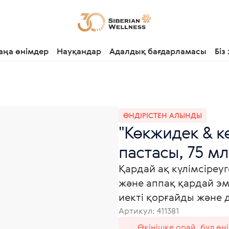
аңа өнімдер
Науқандар
Адалдық бағдарламасы
Біз
ӨНДІРІСТЕН АЛЫНДЫ
"Көкжидек & кө
пастасы, 75 мл
Қардай ақ күлімсіреуг
және аппақ қардай эм
иекті қорғайды және 
Артикул:
411381
Өкінішке орай, бұл өн