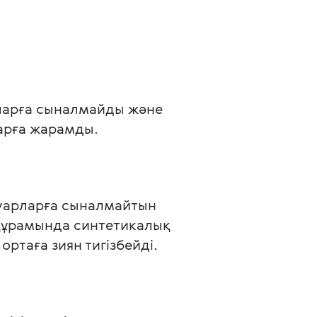
рларға сыналмайды және 
арға жарамды.
нуарларға сыналмайтын 
 құрамында синтетикалық 
ртаға зиян тигізбейді.