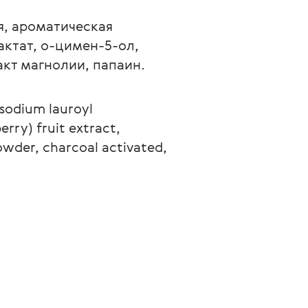
я, ароматическая 
ктат, о-цимен-5-ол, 
акт магнолии, папаин.
 sodium lauroyl 
rry) fruit extract, 
wder, charcoal activated, 