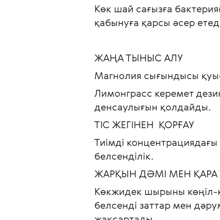
Көк шай сағызға бактери
қабынуға қарсы әсер етеді
ЖАҢА ТЫНЫС АЛУ
Магнолия сығындысы қуыс
Лимонграсс керемет дезин
денсаулығын қолдайды.
ТІС ЖЕГІНЕН  ҚОРҒАУ
Тиімді концентрациядағы 
белсенділік.
ЖАРҚЫН ДӘМІ МЕН ҚАРА 
Көкжидек шырыны көңіл-к
белсенді заттар мен дәр
жақсартады.