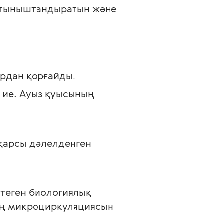
р тыныштандыратын және 
рдан қорғайды.
 ие. Ауыз қуысының 
 қарсы дәлелденген 
теген биологиялық 
ның микроциркуляциясын 