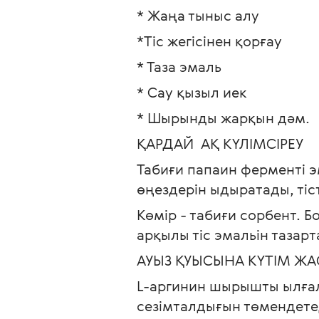
* Жаңа тыныс алу
*Тіс жегісінен қорғау
* Таза эмаль
* Сау қызыл иек
* Шырынды жарқын дәм.
ҚАРДАЙ  АҚ КҮЛІМСІРЕУ
Табиғи папаин ферменті э
өңездерін ыдыратады, тісте
Көмір - табиғи сорбент. 
арқылы тіс эмальін тазарт
АУЫЗ ҚУЫСЫНА КҮТІМ ЖА
L-аргинин шырышты ылғал
сезімталдығын төмендете