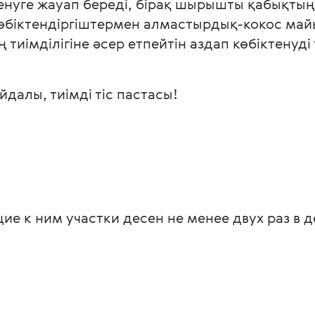
тенуге жауап береді, бірақ шырышты қабықтың 
 ті көбіктендіргіштермен алмастырдық-кокос м
тиімділігіне әсер етпейтін аздап көбіктенуді
йдалы, тиімді тіс пастасы!
е к ним участки десен не менее двух раз в д