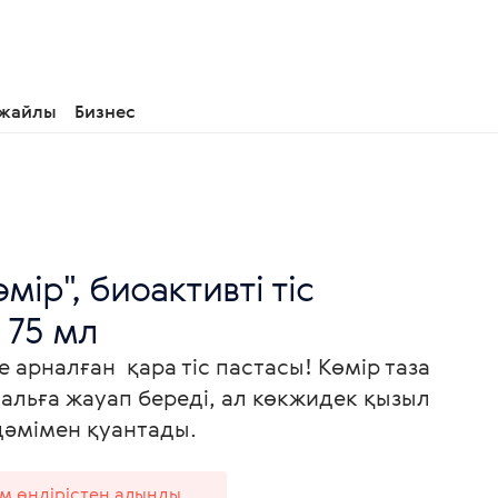
 жайлы
Бизнес
мір", биоактивті тіс
 75 мл
е арналған қара тіс пастасы! Көмір таза
альға жауап береді, ал көкжидек қызыл
дәмімен қуантады.
ім өндірістен алынды.