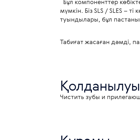
  Бұл компоненттер көбік
мүмкін. Біз SLS / SLES –
туындылары, бұл пастаның 
Табиғат жасаған дәмді, па
Қолданылуы
Чистить зубы и прилегающи