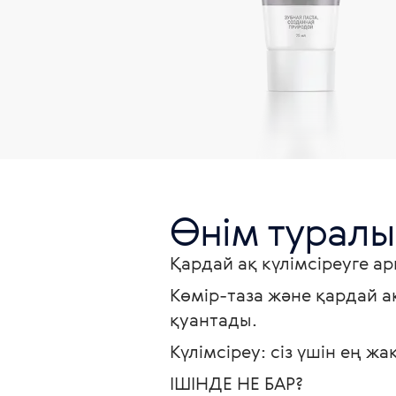
Өнім туралы
Қардай ақ күлімсіреуге ар
Көмір-таза және қардай а
қуантады.
Күлімсіреу: сіз үшін ең 
ІШІНДЕ НЕ БАР?