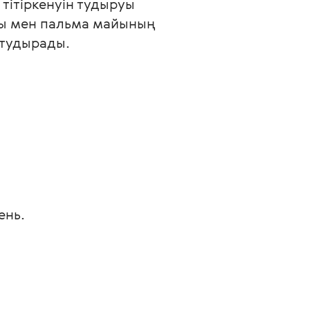
тітіркенуін тудыруы 
айы мен пальма майының 
 тудырады.
ень. 