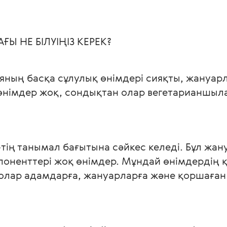
ҒЫ НЕ БІЛУІҢІЗ КЕРЕК?
нияның басқа сұлулық өнімдері сияқты, жануа
німдер жоқ, сондықтан олар вегетарианшыл
тің танымал бағытына сәйкес келеді. Бұл жа
мпоненттері жоқ өнімдер. Мұндай өнімдердің
 олар адамдарға, жануарларға және қоршаған о