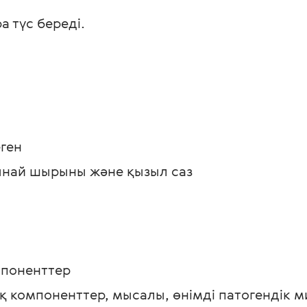
а түс береді.
ген
пынай шырыны және қызыл саз
мпоненттер 
ық компоненттер, мысалы, өнімді патогендік