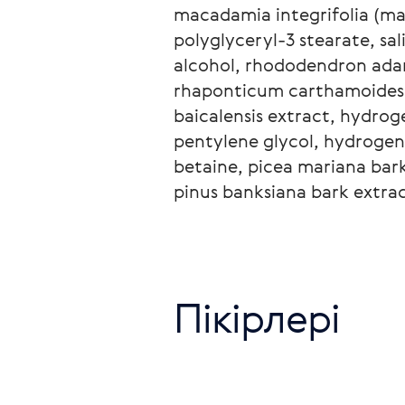
macadamia integrifolia (mac
polyglyceryl-3 stearate, sal
alcohol, rhododendron adams
rhaponticum carthamoides (m
baicalensis extract, hydrog
pentylene glycol, hydrogenat
betaine, picea mariana bark
pinus banksiana bark extra
Пікірлері