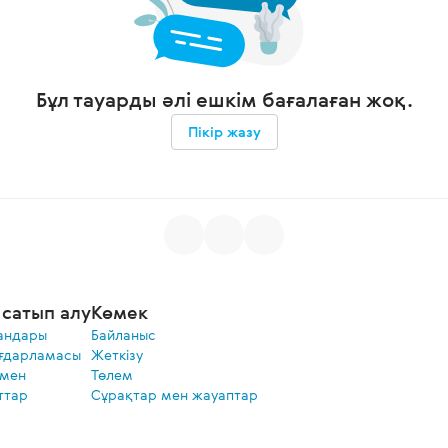
Бұл тауарды әлі ешкім бағалаған жоқ.
Пікір жазу
сатып алу
Көмек
андары
Байланыс
ғдарламасы
Жеткізу
 мен
Төлем
ттар
Сұрақтар мен жауаптар