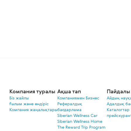
Компания туралы
Ақша тап
Пайдалы 
Біз жайлы
Компаниямен Бизнес
Айдың науқ
Ғылым және өндіріс
Рефералдық
Адалдық ба
Компания жаңалықтары
бағдарлама
Каталогтар
Siberian Wellness Car
прейскуран
Siberian Wellness Home
The Reward Trip Program