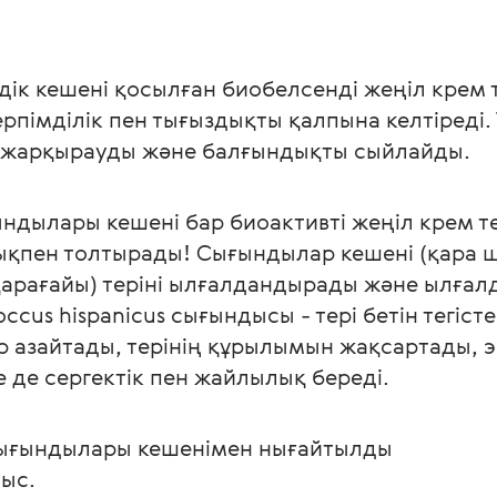
мдік кешені қосылған биобелсенді жеңіл крем
рпімділік пен тығыздықты қалпына келтіреді. Т
ты жарқырауды және балғындықты сыйлайды.
ындылары кешені бар биоактивті жеңіл крем т
ықпен толтырады! Сығындылар кешені (қара 
қарағайы) теріні ылғалдандырады және ылғалд
ccus hispanicus сығындысы - тері бетін тегісте
ір азайтады, терінің құрылымын жақсартады, 
е де сергектік пен жайлылық береді.
 сығындылары кешенімен нығайтылды
ыс.