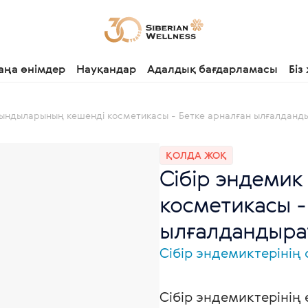
аңа өнімдер
Науқандар
Адалдық бағдарламасы
Біз
ғындыларының кешенді косметикасы - Бетке арналған ылғалданд
ҚОЛДА ЖОҚ
Сібір эндеми
косметикасы -
ылғалдандыра
Сібір эндемиктерінің
Сібір эндемиктерінің