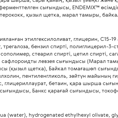
би-ферменттелген сығындысы, ENDEMIX™ өсімд
утерококк, қызыл щетка, марал тамыры, байка
цияланған этилгексилоливат, глицерин, C15-19
, трегалоза, бензил спирті, полиглицерил-3-с
 сополимер, стеарил спирті, цетил спирті, са
 сафлороидты левзея сығындысы (Марал тамыр
сы (қызыл щетка), Байкал томағашөп сығынды
лхолин, пентиленгликоль, зәйтүн майының ги
с, глицериллаурат, бетаин, қара шырша сығы
сығындысы, Банкс қарағай сығындысы, токофе
ua (water), hydrogenated ethylhexyl olivate, gly