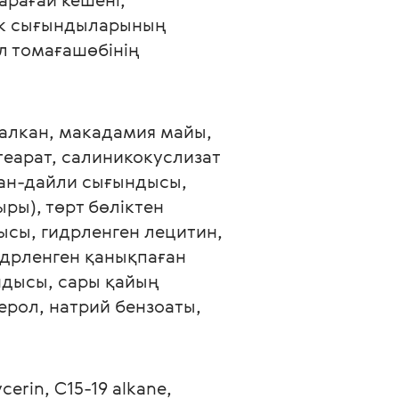
ік сығындыларының 
л томағашөбінің 
 алкан, макадамия майы, 
теарат, салиникокуслизат 
ган-дайли сығындысы, 
ы), төрт бөліктен 
сы, гидрленген лецитин, 
дрленген қанықпаған 
ндысы, сары қайың 
рол, натрий бензоаты, 
cerin, C15-19 alkane, 