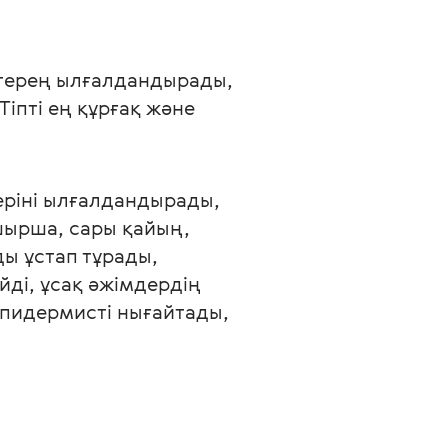
 терең ылғалдандырады, 
іпті ең құрғақ және 
еріні ылғалдандырады, 
шырша, сары қайың, 
ы ұстап тұрады, 
йді, ұсақ әжімдердің 
эпидермисті нығайтады, 