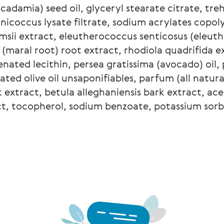
adamia) seed oil, glyceryl stearate citrate, treh
inicoccus lysate filtrate, sodium acrylates copoly
ii extract, eleutherococcus senticosus (eleuthe
aral root) root extract, rhodiola quadrifida ext
enated lecithin, persea gratissima (avocado) oil,
ed olive oil unsaponifiables, parfum (all natural
 extract, betula alleghaniensis bark extract, ac
ct, tocopherol, sodium benzoate, potassium sorb