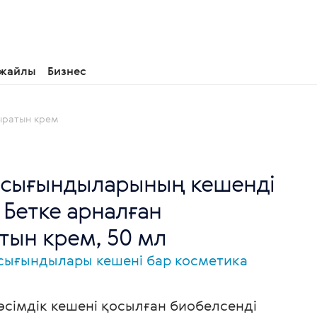
 жайлы
Бизнес
ыратын крем
к сығындыларының кешенді
 Бетке арналған
тын крем, 50 мл
 сығындылары кешені бар косметика
 өсімдік кешені қосылған биобелсенді