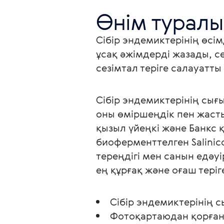
Өнім туралы
Сібір эндемиктерінің өсі
ұсақ әжімдерді жазады, се
сезімтал теріге салауат
Сібір эндемиктерінің сығ
оны өміршеңдік пен жаст
қызыл үйеңкі және Банкс 
биоферменттелген Salinico
тереңдігі мен санын едәу
ең құрғақ және оғаш теріг
Сібір эндемиктерінің
Фотоқартаюдан қорған