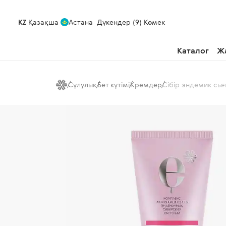
KZ
Қазақша
Астана
Дүкендер (9)
Көмек
Каталог
Ж
Сұлулық
Бет күтімі
Кремдер
Сібір эндемик сы