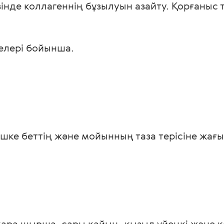
зінде коллагеннің бұзылуын азайту. Қорғаныс т
елері бойынша. 
шке беттің және мойынның таза терісіне жағы
қара шырша, сары қайың, қызыл үйеңкі және қ