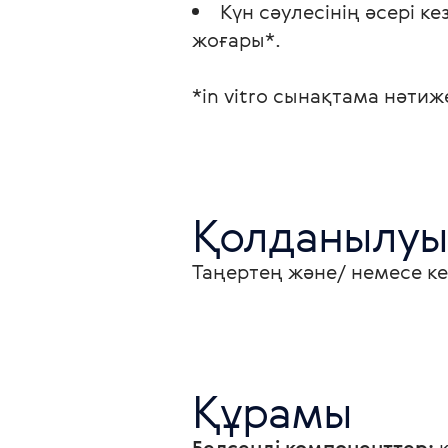
Күн сәулесінің әсері ке
жоғары*.
*in vitro сынақтама нәтиж
Қолданылуы
Таңертең және/ немесе ке
Құрамы
Белсенді компоненттер:
 