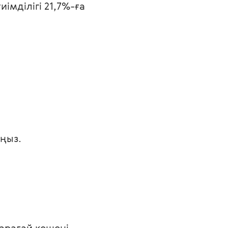
иімділігі 21,7%-ға
ңыз.
арағай кешені, 