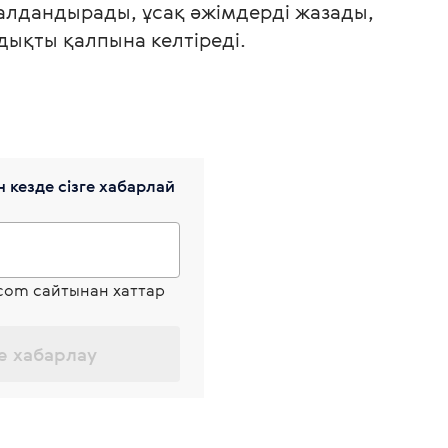
алдандырады, ұсақ әжімдерді жазады,
дықты қалпына келтіреді.
 кезде сізге хабарлай
.com сайтынан хаттар
е хабарлау