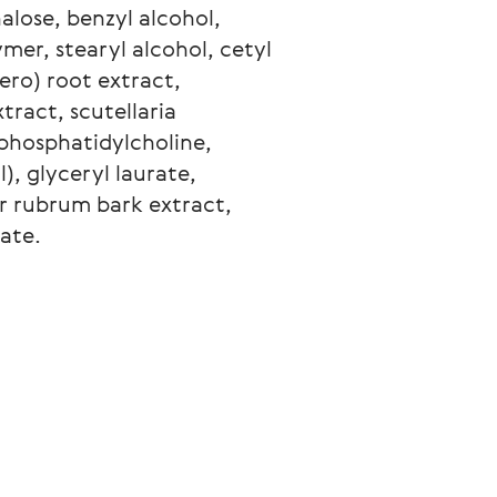
alose, benzyl alcohol, 
mer, stearyl alcohol, cetyl 
ro) root extract, 
ract, scutellaria 
 phosphatidylcholine, 
), glyceryl laurate, 
er rubrum bark extract, 
ate.