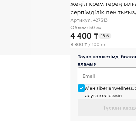
жеңіл крем терең ылғ
серпімділік пен тығыз
Артикул:
427513
Объем: 50 мл
4 400 ₸
18 б
8 800 ₸ / 100 ml
Тауар қолжетімді болған
аламыз
Email
Мен siberianwellness
алуға келісемін
Түскен кезд