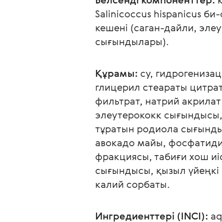
Salinicoccus hispanicus 
кешені (саган-дайли, эле
сығындылары).
Құрамы:
 су, гидрогениза
глицерил стеараты цитрат
фильтрат, натрий акрилат
элеутерококк сығындысы,
тұратын родиола сығынды
авокадо майы, фосфатиди
фракциясы, табиғи хош иі
сығындысы, қызыл үйеңкі 
калий сорбаты.
Ингредиенттері (INCI):
 aq