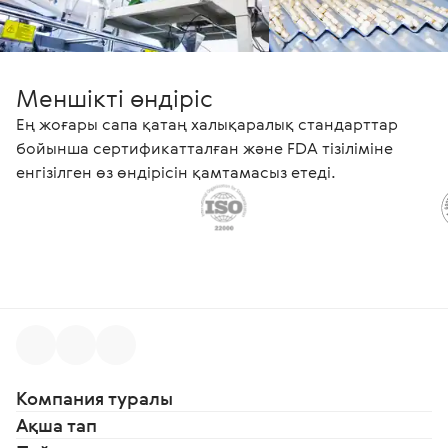
Меншікті өндіріс
Ең жоғары сапа қатаң халықаралық стандарттар
бойынша сертификатталған және FDA тізіліміне
енгізілген өз өндірісін қамтамасыз етеді.
Компания туралы
Ақша тап