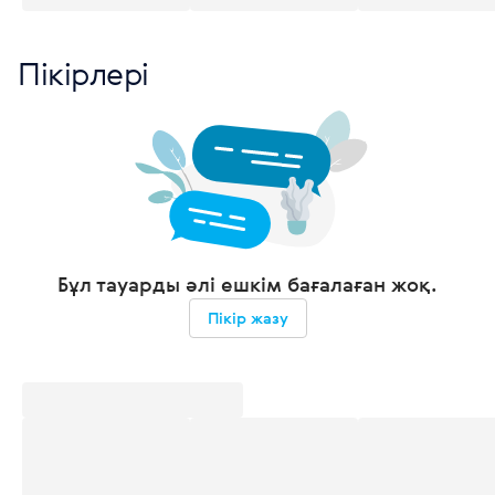
Пікірлері
Бұл тауарды әлі ешкім бағалаған жоқ.
Пікір жазу