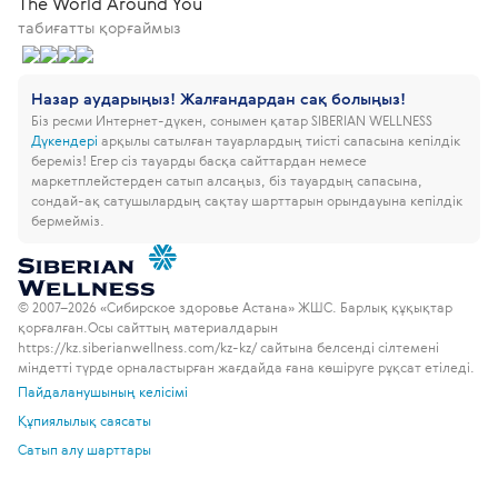
The World Around You
табиғатты қорғаймыз
Назар аударыңыз! Жалғандардан сақ болыңыз!
Біз ресми Интернет-дүкен, сонымен қатар SIBERIAN WELLNESS
Дүкендері
арқылы сатылған тауарлардың тиісті сапасына кепілдік
береміз!
Егер сіз тауарды басқа сайттардан немесе
маркетплейстерден сатып алсаңыз, біз тауардың сапасына,
сондай-ақ сатушылардың сақтау шарттарын орындауына кепілдік
бермейміз.
© 2007–2026 «Сибирское здоровье Астана» ЖШС. Барлық құқықтар
қорғалған.
Осы сайттың материалдарын
https://kz.siberianwellness.com/kz-kz/ сайтына белсенді сілтемені
міндетті түрде орналастырған жағдайда ғана көшіруге рұқсат етіледі.
Пайдаланушының келісімі
Құпиялылық саясаты
Сатып алу шарттары