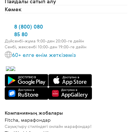
Пайдалы сатып алу
Көмек
8 (800) 080
85 80
Дүйсенбі-жұма 9:00-ден 20:00-ге дейін
Сенбі, жексенбі 10:00-ден 19:00-ге дейін
60+ елге өнім жеткіземіз
Компанияның жобалары
Fitcha, марафондар
Сауықтыру стиліндегі онлайн марафондар!