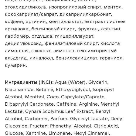
этоксидигликоль, изопропиловый спирт, ментол, 
кококаприлат/капрат, дикаприлилкарбонат, 
кофеин, аргинин, ментиллактат, экстракт листьев 
артишока, бензиловый спирт, фруктан, ксантин, 
карбомер, отдушка, глицериллаурат, 
децилглюкозид, фенилэтиловый спирт, кислота 
лимонная, глюкоза, лимонен, гексилкоричный 
альдегид, линалоол, бензилсалицилат, гераниол, 
кумарин.
Ингредиенты (INCI):
 Aqua (Water), Glycerin, 
Niacinamide, Betaine, Ethoxydiglycol, Isopropyl 
Alcohol, Menthol, Coco-Caprylate/Caprate, 
Dicaprylyl Carbonate, Caffeine, Arginine, Menthyl 
Lactate, Cynara Scolymus Leaf Extract, Benzyl 
Alcohol, Carbomer, Parfum, Glyceryl Laurate, Decyl 
Glucoside, Fructan, Phenethyl Alcohol, Citric Acid, 
Glucose, Xanthine, Limonene, Hexyl Cinnamal, 