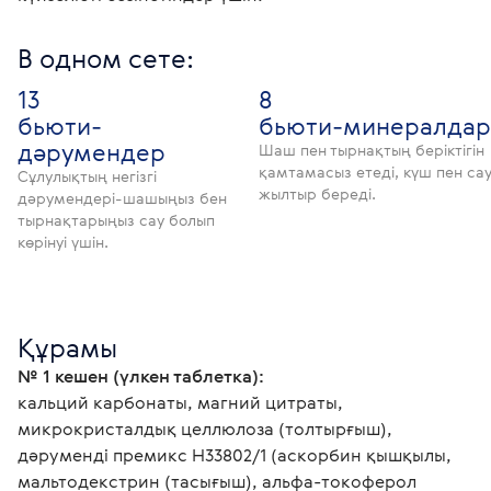
В одном сете:
13
8
бьюти-
бьюти-минералдар
дәрумендер
Шаш пен тырнақтың беріктігін
қамтамасыз етеді, күш пен са
Сұлулықтың негізгі
жылтыр береді.
дәрумендері-шашыңыз бен
тырнақтарыңыз сау болып
көрінуі үшін.
Құрамы
№ 1 кешен (үлкен таблетка):  
кальций карбонаты, магний цитраты, 
микрокристалдық целлюлоза (толтырғыш), 
дәруменді премикс Н33802/1 (аскорбин қышқылы, 
мальтодекстрин (тасығыш), альфа-токоферол 