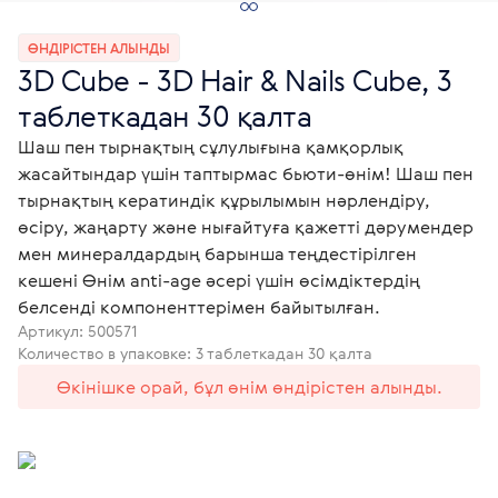
ӨНДІРІСТЕН АЛЫНДЫ
3D Cube - 3D Hair & Nails Cube, 3
таблеткадан 30 қалта
Шаш пен тырнақтың сұлулығына қамқорлық
жасайтындар үшін таптырмас бьюти-өнім! Шаш пен
тырнақтың кератиндік құрылымын нәрлендіру,
өсіру, жаңарту және нығайтуға қажетті дәрумендер
мен минералдардың барынша теңдестірілген
кешені Өнім anti-age әсері үшін өсімдіктердің
белсенді компоненттерімен байытылған.
Артикул:
500571
Количество в упаковке: 3 таблеткадан 30 қалта
Өкінішке орай, бұл өнім өндірістен алынды.