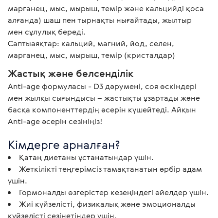
марганец, мыс, мырыш, темір және кальцийді қоса 
алғанда) шаш пен тырнақты нығайтады, жылтыр 
мен сұлулық береді.

Саптыаяқтар: кальций, магний, йод, селен, 
марганец, мыс, мырыш, темір (кристалдар)
Жастық және белсенділік
Anti-age формуласы - D3 дәрумені, соя өскіндері 
мен жылқы сығындысы – жастықты ұзартады және 
басқа компоненттердің әсерін күшейтеді. Айқын 
Anti-age әсерін сезініңіз!
Кімдерге арналған?
Қатаң диетаны ұстанатындар үшін.
Жеткілікті теңгерімсіз тамақтанатын әрбір адам
үшін.
Гормоналды өзгерістер кезеңіндегі әйелдер үшін.
Жиі күйзелісті, физикалық және эмоционалды
күйзелісті сезінетіндер үшін.