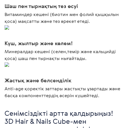
Шаш пен тырнақтың тез өсуі
Витаминдер кешені (биотин мен фолий қышқылын
қоса) мақсатты және тез әрекет етеді.
Күш, жылтыр және көлем!
Минералдар кешені (селен,темір және кальцийді
қоса) шаш пен тырнақты нығайтады.
Жастық және белсенділік
Anti-age қоректік заттары жастықты ұзартады және
басқа компоненттердің әсерін күшейтеді.
Сенімсіздікті артта қалдырыңыз!

3D Hair & Nails Cube-мен 