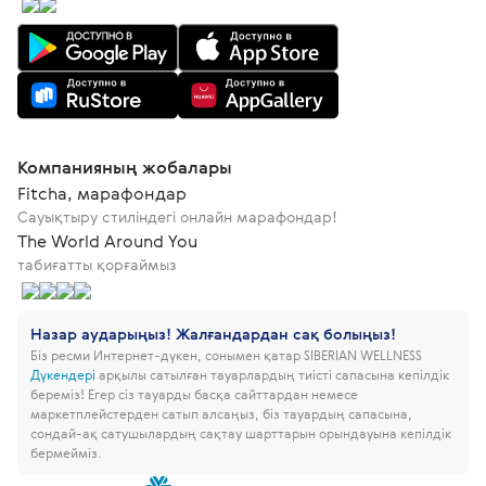
Компанияның жобалары
Fitcha, марафондар
Сауықтыру стиліндегі онлайн марафондар!
The World Around You
табиғатты қорғаймыз
Назар аударыңыз! Жалғандардан сақ болыңыз!
Біз ресми Интернет-дүкен, сонымен қатар SIBERIAN WELLNESS
Дүкендері
арқылы сатылған тауарлардың тиісті сапасына кепілдік
береміз!
Егер сіз тауарды басқа сайттардан немесе
маркетплейстерден сатып алсаңыз, біз тауардың сапасына,
сондай-ақ сатушылардың сақтау шарттарын орындауына кепілдік
бермейміз.