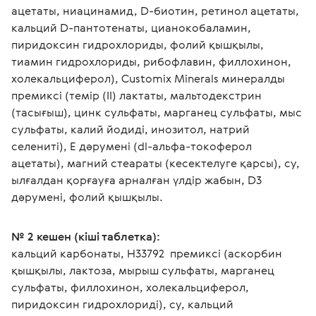
ацетаты, ниацинамид, D-биотин, ретинол ацетаты, 
кальций D-пантотенаты, цианокобаламин, 
пиридоксин гидрохлориды, фолий қышқылы, 
тиамин гидрохлориды, рибофлавин, филлохинон, 
холекальциферол), Customix Minerals минералды 
премиксі (темір (II) лактаты, мальтодекстрин 
(тасығыш), цинк сульфаты, марганец сульфаты, мыс 
сульфаты, калий йодиді, инозитол, натрий 
селениті), Е дәрумені (dl-альфа-токоферол 
ацетаты), магний стеараты (кесектелуге қарсы), су, 
ылғалдан қорғауға арналған үлдір жабын, D3 
дәрумені, фолий қышқылы.
№ 2 кешен (кіші таблетка): 
кальций карбонаты, Н33792  премиксі (аскорбин 
қышқылы, лактоза, мырыш сульфаты, марганец 
сульфаты, филлохинон, холекальциферол, 
пиридоксин гидрохлориді), су, кальций 