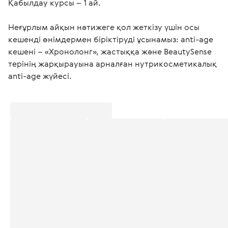
Қабылдау курсы – 1 ай.
Неғұрлым айқын нәтижеге қол жеткізу үшін осы 
кешенді өнімдермен біріктіруді ұсынамыз: аnti-age 
кешені – «Хронолонг», жастыққа және BeautySense 
терінің жарқырауына арналған нутрикосметикалық 
аnti-age жүйесі.