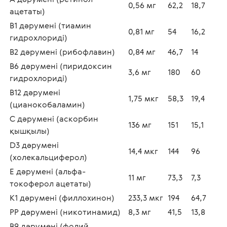
0,56 мг
62,2
18,7
ацетаты) 
В1 дәрумені (тиамин 
0,81 мг
54
16,2
гидрохлориді) 
В2 дәрумені (рибофлавин) 
0,84 мг
46,7
14
В6 дәрумені (пиридоксин 
3,6 мг
180
60
гидрохлориді) 
В12 дәрумені 
1,75 мкг
58,3
19,4
(цианокобаламин) 
С дәрумені (аскорбин 
136 мг
151
15,1
қышқылы) 
D3 дәрумені 
14,4 мкг
144
96
(холекальциферол) 
Е дәрумені (альфа-
11 мг
73,3
7,3
токоферол ацетаты) 
К1 дәрумені (филлохинон) 
233,3 мкг
194
64,7
РР дәрумені (никотинамид) 
8,3 мг
41,5
13,8
В9 дәрумені (фолий 