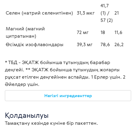
41,7 
Селен (натрий селенитінен)
31,3 мкг
(1) / 
21
57 (2)
Магний (магний 
72 мг
18
11,6
цитратынан)
Өсімдік изофлавондары 
39,3 мг
78,6
26,2
* ТБД - ЭҚАТЖ бойынша тұтынудың барабар 
деңгейі. ** ЭҚАТЖ бойынша тұтынудың жоғарғы 
рұқсат етілген деңгейінен аспайды. 1 Ерлер үшін. 2 
Әйелдер үшін.
Негізгі ингредиенттер
Қолданылуы
Тамақтану кезінде күніне бір пакеттен.