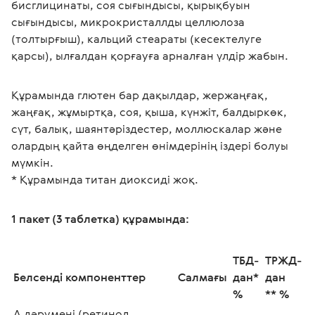
бисглицинаты, соя сығындысы, қырықбуын 
сығындысы, микрокристаллды целлюлоза 
(толтырғыш), кальций стеараты (кесектелуге 
қарсы), ылғалдан қорғауға арналған үлдір жабын.
Құрамында глютен бар дақылдар, жержаңғақ, 
жаңғақ, жұмыртқа, соя, қыша, күнжіт, балдыркөк, 
сүт, балық, шаянтәріздестер, моллюскалар және 
олардың қайта өңделген өнімдерінің іздері болуы 
мүмкін.
* Құрамында титан диоксиді жоқ. 
1 пакет (3 таблетка) құрамында: 
ТБД-
ТРЖД-
Белсенді компоненттер 
Салмағы 
дан* 
дан 
% 
** % 
А дәрумені (ретинол 