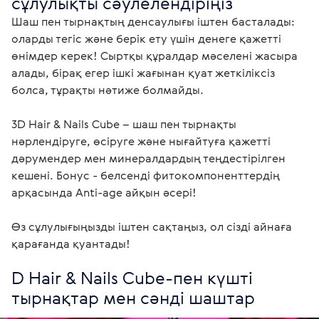
сұлулықты сәулелендіріңіз
Шаш пен тырнақтың денсаулығы іштен басталады: 
оларды тегіс және берік ету үшін денеге қажетті 
өнімдер керек! Сыртқы құралдар мәселені жасыра 
алады, бірақ егер ішкі жағынан қуат жеткіліксіз 
болса, тұрақты нәтиже болмайды.

3D Hair & Nails Cube – шаш пен тырнақты 
нәрлендіруге, өсіруге және нығайтуға қажетті 
дәрумендер мен минералдардың теңдестірілген 
кешені. Бонус - белсенді фитокомпоненттердің 
арқасында Anti-age айқын әсері!

Өз сұлулығыңызды іштен сақтаңыз, ол сізді айнаға 
қарағанда қуантады!
D Hair & Nails Cube-пен күшті 
тырнақтар мен сәнді шаштар