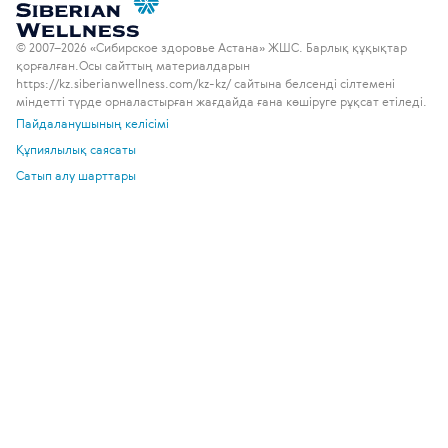
© 2007–2026 «Сибирское здоровье Астана» ЖШС. Барлық құқықтар
қорғалған.
Осы сайттың материалдарын
https://kz.siberianwellness.com/kz-kz/ сайтына белсенді сілтемені
міндетті түрде орналастырған жағдайда ғана көшіруге рұқсат етіледі.
Пайдаланушының келісімі
Құпиялылық саясаты
Сатып алу шарттары