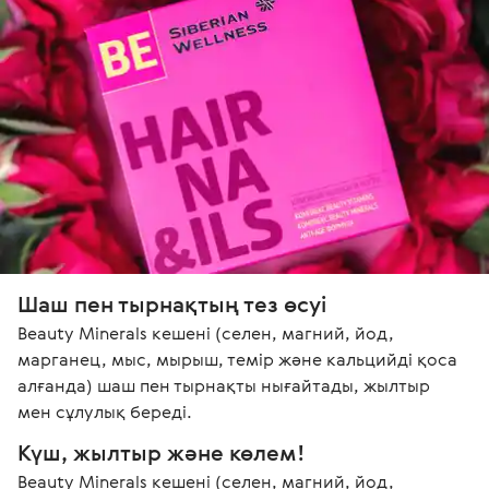
Шаш пен тырнақтың тез өсуі
Beauty Minerals кешені (селен, магний, йод, 
марганец, мыс, мырыш, темір және кальцийді қоса 
алғанда) шаш пен тырнақты нығайтады, жылтыр 
мен сұлулық береді.
Күш, жылтыр және көлем!
Beauty Minerals кешені (селен, магний, йод, 