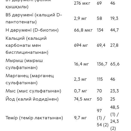
276 мкг
69
46
қышқылы) 
В5 дәрумені (кальций D-
2,9 мг
58
19,3
пантотенаты) 
H дәрумені (D-биотин) 
66,8 мкг
134
44,7
Кальций (кальций 
карбонаты мен 
694 мг
69,4
27,8
бисглицинатынан)
Мырыш (мырыш 
16,4 мг
136,7
65,6
сульфатынан)
Марганец (марганец 
2,3 мг
115
46
сульфатынан)
Мыс (мыс сульфатынан)
0,7 мг
70
23,3
Йод (калий йодидінен)
74,5 мкг
50
25
48,5 
97 
(1) / 
Темір (темір лактатынан)
9,7 мг
(1) / 
24,3 
54 (2)
(2)