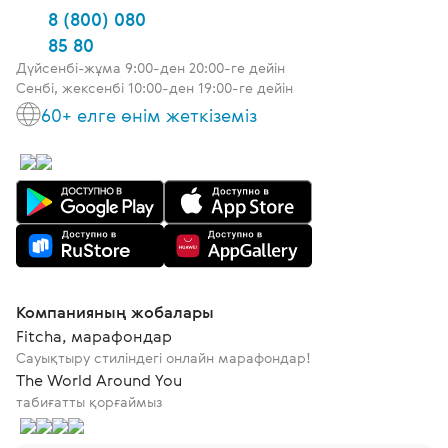
8 (800) 080
85 80
Дүйсенбі-жұма 9:00-ден 20:00-ге дейін
Сенбі, жексенбі 10:00-ден 19:00-ге дейін
60+ елге өнім жеткіземіз
Компанияның жобалары
Fitcha, марафондар
Сауықтыру стиліндегі онлайн марафондар!
The World Around You
табиғатты қорғаймыз