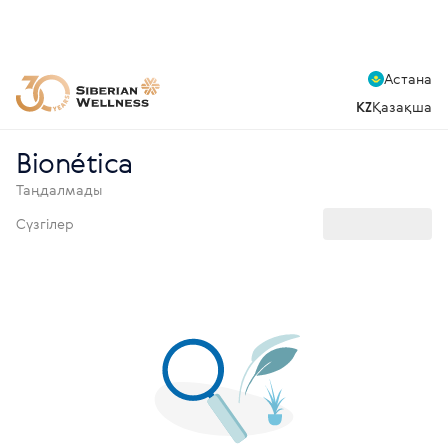
Астана
KZ
Қазақша
Bionética
Таңдалмады
Сүзгілер